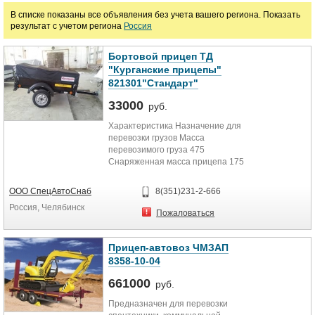
В списке показаны все объявления без учета вашего региона. Показать
руб.
результат с учетом региона
Россия
Марка
Бортовой прицеп ТД
"Курганские прицепы"
821301"Стандарт"
33000
руб.
Характеристика Назначение для
перевозки грузов Масса
перевозимого груза 475
Снаряженная масса прицепа 175
Полная масса прицепа 650
Габаритные...
ООО СпецАвтоСнаб
8(351)231-2-666
Россия, Челябинск
Пожаловаться
Прицеп-автовоз ЧМЗАП
8358-10-04
661000
руб.
Предназначен для перевозки