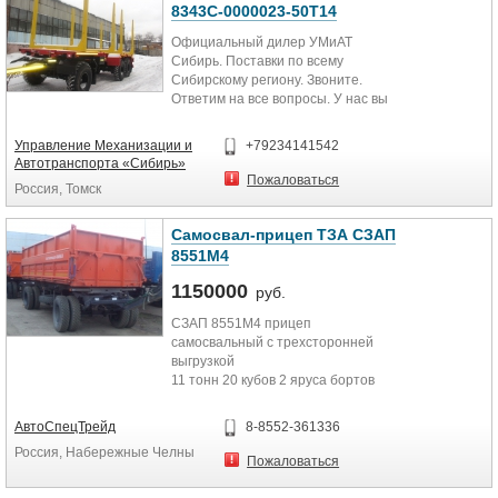
8343С-0000023-50Т14
Официальный дилер УМиАТ
Сибирь. Поставки по всему
Сибирскому региону. Звоните.
Ответим на все вопросы. У нас вы
можете пройти техническое
обслуживание своей техники. При
Управление Механизации и
+79234141542
покупке сцепки- скидки!!!
Автотранспорта «Сибирь»
Масса перевозимого груза, кг
Пожаловаться
Россия, Томск
24900
Снаряженная масса, кг 8100
Полная масса, кг 33000
Cамосвал-прицеп ТЗА СЗАП
Объем сортимента, куб.м / м 34 /
8551М4
2х4
Подвеска / количество осей, шт
1150000
руб.
рессорная ф.BPW / 3
СЗАП 8551М4 прицеп
Нагрузка на: переднюю ось /
самосвальный с трехсторонней
заднюю тележку, кгс 12000 / 24000
выгрузкой
Количество коников, шт 4
11 тонн 20 кубов 2 яруса бортов
Поворотный круг усиленный
(съемные)
двухрядный ф.BPW
А-образное дышло с двумя
Диаметр петли дышла, мм 50
АвтоСпецТрейд
8-8552-361336
позициями
Высота СУ / погрузочная высота,
Россия, Набережные Челны
мм 915 / 1570
Пожаловаться
дилер завода
Шины пневматические, шт 14,00-20
доставка прицепа попутным
нс 22 (6+1)