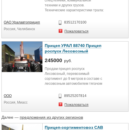
спецтехники, коммунальной
техники и других грузов.
Технические характеристики трала:
Габариты платформы: ширина -
2500 мм,...
ОАО Уралавтоприцеп
83512170100
Россия, Челябинск
Пожаловаться
Прицеп УРАЛ 88740 Прицеп
роспуск Лесовозный
245000
руб.
Продам прицеп роспуск
Лесовозный, перевозимый
сортимент до 9 метров в составе с
лесовозным автомобилем тягачом
Прицеп Роспуск - Односкатный,...
ООО
89525207814
Россия, Миасс
Пожаловаться
Далее —
предложения из других регионов
Прицеп-сортиментовоз САВ