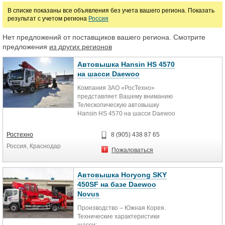
В списке показаны все объявления без учета вашего региона. Показать
Люльки строительные
результат с учетом региона
Россия
Нет предложений от поставщиков вашего региона. Смотрите
Цена
предложения
из других регионов
Автовышка Hansin HS 4570
руб.
на шасси Daewoo
Компания ЗАО «РосТехно»
Марка
представляет Вашему вниманию
Телескопическую автовышку
Hansin HS 4570 на шасси Daewoo
СС6СТ (Novus SE), производства
Южной Кореи. Полностью
Ростехно
8 (905) 438 87 65
русифицирована – все наклейки на
Россия, Краснодар
русском языке, так же переведен
Пожаловаться
компьютер (AML).
Автовышка Horyong SKY
В вышеуказанную цену Товара
450SF на базе Daewoo
включены:
Novus
- Утилизационный сбор;
- Оплата импортной пошлины;
Производство – Южная Корея.
- Оплата услуг за таможенные
Технические характеристики
процедуры;