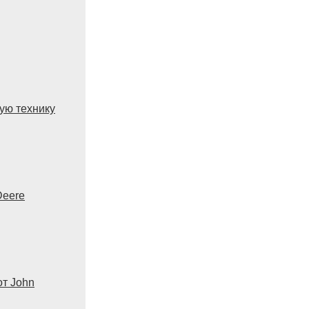
ую технику
Deere
от John