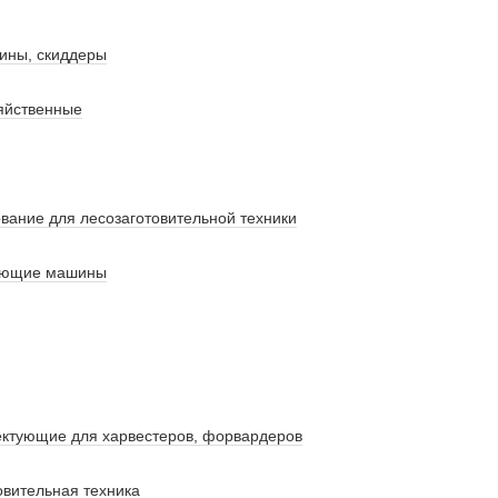
ины, скиддеры
яйственные
вание для лесозаготовительной техники
ующие машины
ектующие для харвестеров, форвардеров
овительная техника