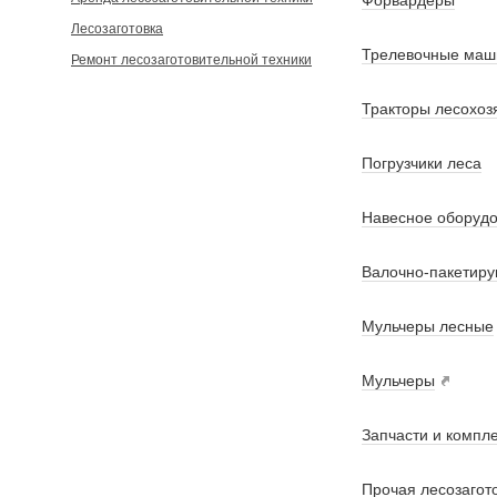
Форвардеры
Лесозаготовка
Трелевочные маш
Ремонт лесозаготовительной техники
Тракторы лесохоз
Погрузчики леса
Навесное оборудо
Валочно-пакетир
Мульчеры лесные
Мульчеры
Запчасти и компл
Прочая лесозагот