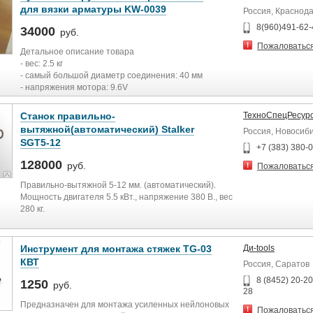
профессиональное качество работ
для вязки арматуры KW-0039
Россия, Краснод
Надежная механика
Вес: 250 г
8(960)491-62-
34000
руб.
Длина: 180 мм
Пожаловатьс
Детальное описание товара
- вес: 2.5 кг
- самый большой диаметр соединения: 40 мм
- напряжения мотора: 9.6V
- батарея: Ni-MH 3300MA, время зарядки - 70 минут
Узел завязывается в течение 0.8 секунды, используя
Станок правильно-
ТехноСпецРесур
длину проволоки 720 мм (3 оборота). Одной катушки
вытяжной(автоматический) Stalker
Россия, Новосиб
хватает на 200-230 узлов. Заряда батареи хватает
SGT5-12
больше чем на 1200 узлов.
+7 (383) 380-
Толщина проволоки 0.8 мм, длина рулона - 95
128000
руб.
Пожаловатьс
метров.
Комплект поставки включает: кейс, две батареи,
Правильно-вытяжной 5-12 мм. (автоматический).
зарядное устройство, четыре бобины проволоки,
Мощность двигателя 5.5 кВт., напряжение 380 В., вес
плоскогубцы. Размер упаковки: 370 Х 130 Х 350 мм,
280 кг.
вес - 6.8 кг. Продукция сертифицирована, имеет
Европейский сертификат, свидетельство ROHS и так
Технические характеристики
далее. В пистолете реализованы шесть патентов
Инструмент для монтажа стяжек TG-03
Ди-tools
для сервисной модели, трех патентов проекта и двух
Мощность
КВТ
Россия, Саратов
европейских патентов.
http://yandex.ru/video/search?
7.5KW
8 (8452) 20-20
1250
руб.
clid=1987487&win=101&text=%D0%9F%D0%B8%D1%81%D1%8
28
0039&filmId=jaOC47RSUXI
Напряжение
Предназначен для монтажа усиленных нейлоновых
Пожаловатьс