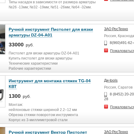
Типы насадок в зависимости от размера арматуры
№26 -13мм; №32 -19мм; №51 -26мм; №64 -32мм.
Число связываний на одну катушку 100-200 раз, в
зависимости от толщины связываемой арматуры
Проволока для связывания стальная оцинкованная
ф 0,85 мм.
Ручной инструмент Пистолет для вязки
ЗАО РосТехно
Длина проволоки в катушке 45м.
арматуры DZ-04-A01
Россия, Краснод
Число связываний на одном полностью
заряженном аккумуляторе 450
8(960)491-62-
33000
руб.
Габаритные размеры инструмента 180х80х660 мм.
Пожаловатьс
Рабочий вес (вкл. аккумулятор и катушку с
Пистолет для вязки арматуры DZ-04-A01
проволокой) 3,8 кг.
Купить пистолет для вязки арматуры
Технические характеристики
Рабочие характеристики
Снабжение проволокой Заменяемая катушка
(оцинкованная/нержавеющая сталь)
Инструмент для монтажа стяжек TG-04
Ди-tools
Время связывания 1,6 с
КВТ
Россия, Саратов
Количество связываний на катушку 190 / 120
Количество связываний на 1 аккумуляторе 450
8 (8452) 20-20
1300
руб.
Диам. проволоки 1 мм
28
Габариты
Монтаж:
Пожаловатьс
Размеры 150×810×680 мм
нейлоновые стяжки шириной 2.2–12 мм
Вес 3,5 кг
Обрезка стяжки поворотом инструмента
Пистолет для вязки арматуры DZ-04-A01
Корпус из 3-миллиметровой стали
Купить пистолет для вязки арматуры.
Уникальный дизайн
Сокращает время монтажа и обеспечивает
Ручной инструмент Вектор Пистолет
ЗАО РосТехно