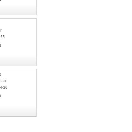
ар
 65
я
с
ирск
04-26
я