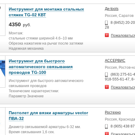
Инструмент для монтажа стальных
Ди-tools
стяжек TG-02 КВТ
Россия, Саратов
8 (8452) 20-20
4350
руб.
28
Монтаж:
Пожаловатьс
стальные стяжки шириной 4.6–10 мм
Обрезка нажатием на рычаг после затяжки
Надежная механика
Сокращает время, необходимое для монтажа, и
обеспечивает профессиональное качество работ
Инструмент для быстрого
АССЕРВИС
Вес: 550 г
автоматического связывания
Россия, Ростов-н
Длина: 210 мм
проводов TG-100
(863) 275-61-4
918-555-61-47, 8
Инструмент для быстрого автоматического
связывания проводов
Пожаловатьс
Технические характеристики:
Параметр Значение
Ширина кабельной стяжки
2,4...4,8 мм
Длина
Пистолет для вязки арматуры vector
Ростехно
145 мм
ПВА-32
Россия, Краснод
Вес
8 (905) 438 87
470 г
Диаметр связываемой арматуры 6-32 мм.
Время связывания 1,6 сек.
Пожаловатьс