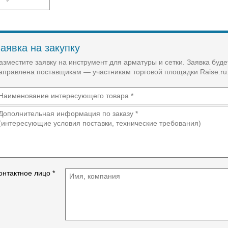
сталь)
Время связывания
1,6 с
аявка на закупку
Количество связываний на катушку
азместите заявку на инструмент для арматуры и сетки. Заявка буде
190 / 120
аправлена поставщикам — участникам торговой площадки Raise.ru
Количество связываний на 1 аккумуляторе
450
Диам. проволоки
1 мм
Габариты
онтактное лицо *
Размеры
150×810×680 мм
Вес
3,5 кг