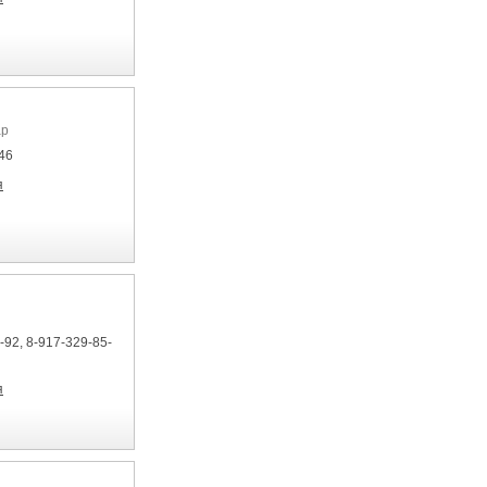
ар
46
я
-92, 8-917-329-85-
я