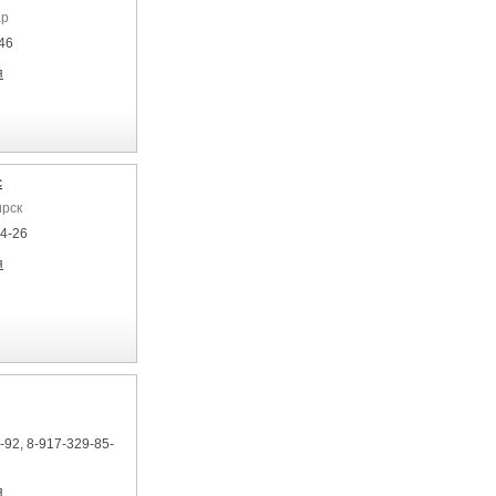
ар
46
я
с
ирск
04-26
я
-92, 8-917-329-85-
2%D0%BE%D0%BB%D0%B5%D1%82%20%D0%B4%D0%BB%D1%8F%20%D0%B
я