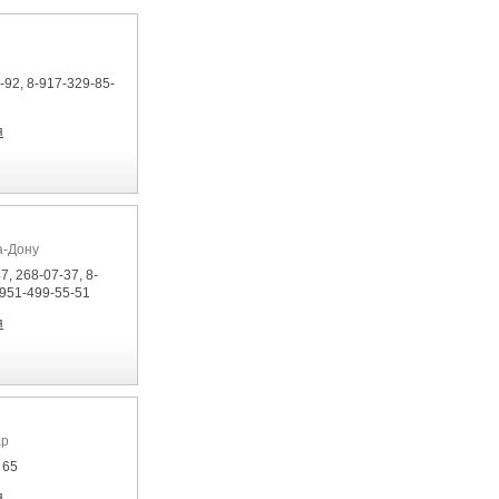
-92, 8-917-329-85-
я
а-Дону
7, 268-07-37, 8-
-951-499-55-51
я
ар
 65
я