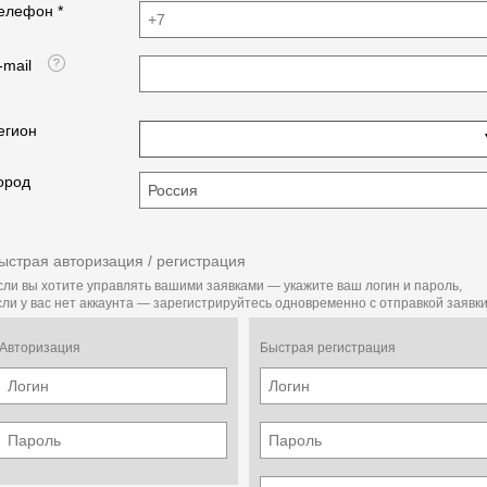
елефон *
-mail
Пистолет для вязки арматуры DZ-04-A01 — это
высокопроизводительный портативный ручной
инструмент, который значительно упрощает процесс
связывания арматурных стержней. Область
егион
применения данного пистолета — фундаментные,
стеновые, а также потолочные и прочие работы с
ород
железобетоном, в том числе включающие в себя
работы с лифтами, люками, трубами, стеновыми
панелями и так далее. Идеален при строительстве
различных железобетонных конструкций. Способен
заменять работу сразу нескольких человек. Крепкое
ыстрая авторизация / регистрация
связывание происходит за считаные секунды,
сли вы хотите управлять вашими заявками — укажите ваш логин и пароль,
процесс становится простым и безопасным.
сли у вас нет аккаунта — зарегистрируйтесь одновременно с отправкой заявки
Специальная форма инструмента позволяет
осуществлять прочный захват даже в самых
Авторизация
труднодоступных местах. Количество связываний на
Быстрая регистрация
арматура 6×6 составляет около 190, на арматуре
19×19 — около 120. Длина проволоки в катушке
составляет 45 м.
Удобный портативный инструмент;
Различные области применения;
Использование не требует специальных навыков;