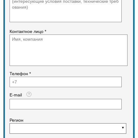
приемник, наконечники для
удаления клепок,
Данный станок производим почти
10 лет. Мы были первыми по
производству такого оборудования
в России.
Контактное лицо *
Если Вам необходим надежное и
проверенное годами
оборудование, то Вам обязательно
необходимо обратиться к нам по
вопросу приобретения данного
станка!
надеемся на взаимовыгодное
сотрудничество!)))
Телефон *
E-mail
Регион