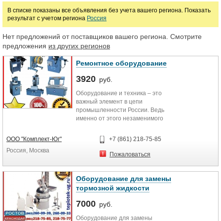
В списке показаны все объявления без учета вашего региона. Показать
результат с учетом региона
Россия
Марка
Нет предложений от поставщиков вашего региона. Смотрите
предложения
из других регионов
Ремонтное оборудование
3920
руб.
Оборудование и техника – это
важный элемент в цепи
промышленности России. Ведь
именно от этого незаменимого
элемента зависит то, как будет
развиваться рынок той или иной
ООО "Комплект-Юг"
+7 (861) 218-75-85
подотрасли. Чтобы оборудование
Россия, Москва
и техника в действительности
Пожаловаться
отвечало поставленным задачам,
оно должно соответствовать
стандартам и ГОСТам,
Оборудование для замены
установленным
тормозной жидкости
законодательством. В противном
случае результат производимых
7000
руб.
товаров может оказаться не столь
Оборудование для замены
качественным, каким должен быть.