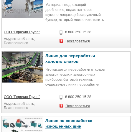
Материал, подлежащий
дроблению, подается через
шумопоглощающий загрузочный
бункер, который можно изготовить
различной формы, в зависимости
от конкретной задачи.
ООО "Евразия Групп"
8 800 250 15 28
Амурская область,
Пожаловаться
Благовещенск
Линия для переработки
холодильников
Что касается переработки отходов
электрических и электронных
приборов, бытовой техники,
существуют линии переработки
данного вида отходов. Наша
компания способна превратить
ООО "Евразия Групп"
8 800 250 15 28
проблему отходов
Амурская область,
электроприборов в новую
Пожаловаться
Благовещенск
возможность для своих заказчиков,
которым требуется переработать
отходы объёмом от 500 до 8000 кг/
Линия по переработке
ч. После начального этапа ручного
изношенных шин
отделения кабеля, батарей,