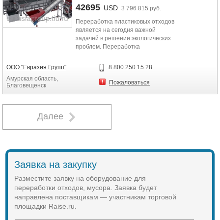
замене сита. Звукопоглощающий
42695
USD
3 796 815 руб.
материал, используемый в наших
Переработка пластиковых отходов
машинах, был создан на основе
является на сегодня важной
новейших технологических
задачей в решении экологических
разработок.
проблем. Переработка
полимерной тары поможет
частично уменьшить нагрузку на
ООО "Евразия Групп"
8 800 250 15 28
мусорные свалки: ведь сегодня
Амурская область,
значительная часть отходов (1/3),
Пожаловаться
Благовещенск
которыми они забиты, — это и есть
пластиковые бутылки. Для полного
разложения 1-ой пластиковой
бутылки требуется
Далее
приблизительно 300 лет.
Заявка на закупку
Разместите заявку на оборудование для
переработки отходов, мусора. Заявка будет
направлена поставщикам — участникам торговой
площадки Raise.ru.