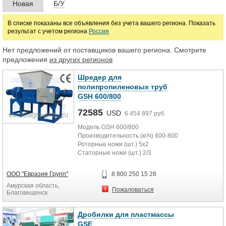
Новая
Б/У
Цена
В списке показаны все объявления без учета вашего региона. Показать
результат с учетом региона
Россия
Нет предложений от поставщиков вашего региона. Смотрите
руб.
предложения
из других регионов
Марка
Шредер для
полипропиленовых труб
GSH 600/800
72585
USD
6 454 897 руб.
Модель GSH 600/800
Производительность (кг/ч) 600-800
Роторные ножи (шт.) 5x2
Статорные ножи (шт.) 2/3
Диаметр ротора (мм.) 600
Ширина ротора (мм.) 800
ООО "Евразия Групп"
8 800 250 15 28
Мощность привода (кВт.) 75
Амурская область,
Пожаловаться
Благовещенск
Дробилки для пластмассы
GSE