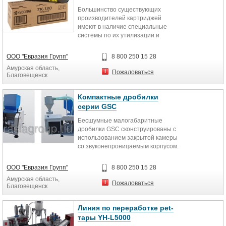
превышает 10%. Большая часть
Большинство существующих
собираемых шин (20%)
производителей картриджей
используется как топливо.
имеют в наличие специальные
системы по их утилизации и
принимают в качестве вторичного
сырья отработавшие картриджи по
ООО "Евразия Групп"
8 800 250 15 28
стоимости эквивалентной
Амурская область,
стоимости упаковки и пересылке. В
Пожаловаться
Благовещенск
случае оптового приобретения
картриджей предприятие-
реализатор предоставляет
Компактные дробилки
специальную упаковку для
серии GSC
хранения и пересылки
Бесшумные малогабаритные
использованных картриджей.
дробилки GSC сконструированы с
использованием закрытой камеры
со звуконепроницаемым корпусом.
В результате достигается
чрезвычайно бесшумная работа
ООО "Евразия Групп"
8 800 250 15 28
устройства. Придавая дробилке
Амурская область,
отличные качества по
Пожаловаться
Благовещенск
шумоизоляции, она все же дает
возможность легкого и быстрого
доступа к рабочей камере при
Линия по переработке pet-
проведении замены ножей ротора
тары YH-L5000
и статора, обслуживании или