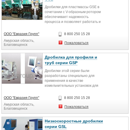
Дробилки для пластмассы GSE в
сочетании с V-образным ротором
обеспечивает надежность
процесса и позволяет работать и
получить высококачественную
дробленку независимо от типа
ООО "Евразия Групп"
8 800 250 15 28
материала, будь то: изделия
Амурская область,
литьевого формования,
Пожаловаться
Благовещенск
формования раздувом, профиль,
лист, пленка и т.п. Толстую
пластмассу вы не сможете на ней
Дробилка для профиля и
переработать, для этих целей
труб серии GSP
необходимо выбирать модель GSH
Дробилки этой серии были
или шрёдер для пластмасс ZBS.
разработаны специально для
Так же возможно вам подойдет
применения в качестве
вариант менее мощной бесшумной
измельчительных установок для
пленочной дробилки GSC или
длинномерных труб и профилей.
дробилки для пластмасс GSL.
Благодаря использованию почти
ООО "Евразия Групп"
8 800 250 15 28
горизонтального загрузочного
Амурская область,
бункера, длинномерные предметы
Пожаловаться
Благовещенск
загружаются легко.
Низкоскоростные дробилки
серии GSL