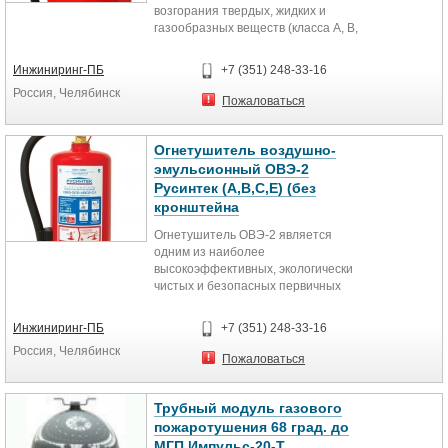
возгорания твердых, жидких и
газообразных веществ (класса А, В,
С или В, С в зависимости от типа...
Инжиниринг-ПБ
+7 (351) 248-33-16
Россия, Челябинск
Пожаловаться
Огнетушитель воздушно-
эмульсионный ОВЭ-2
Русинтек (А,В,С,Е) (без
кронштейна
Огнетушитель ОВЭ-2 является
одним из наиболее
высокоэффективных, экологически
чистых и безопасных первичных
средств пожаротушения на
российском рынке...
Инжиниринг-ПБ
+7 (351) 248-33-16
Россия, Челябинск
Пожаловаться
Трубный модуль газового
пожаротушения 68 град. до
МГП Импульс-20-Т