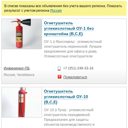
В списке показаны все объявления без учета вашего региона. Показать
Пожарная сигнализация
Средства спасения при пожаре
результат с учетом региона
Россия
Пожарные шланги и рукава
Огнетушитель
углекислотный ОУ-1 без
Цена
кронштейна (В,С,Е)
ОУ-1 (г.Ярославль) - углекислотный
огнетушитель переносной. Лучшее
руб.
предложение для офиса и дома.
Углекислотные огнетушители
предназначены для...
Инжиниринг-ПБ
+7 (351) 248-33-16
Россия, Челябинск
Пожаловаться
Огнетушитель
углекислотный ОУ-10
(В,С,Е)
ОУ-10 (г.Тула) - углекислотный
огнетушитель передвижной.
Предназначен для защиты
объектов производственного и