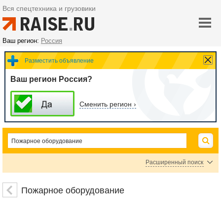
Вся спецтехника и грузовики
Ваш регион:
Россия
Разместить объявление
Ваш регион Россия?
Сменить регион ›
Расширенный поиск
Системы автоматического пожаротушения
Пожарный инвентарь
Огнетушители
Пожарное оборудование
Гидранты, колонки
Средства пожаротушения
Пожарные насосы
Пожарные лестницы
Пожарные извещатели