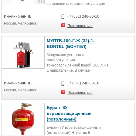
заправлен газовым огнетушащим
составом – хладоном R227, для...
Инжиниринг-ПБ
+7 (351) 248-33-16
Россия, Челябинск
Пожаловаться
МУПТВ-100-Г-Ж (32)-1-
BONTEL (БОНТЕЛ)
Модульная установка
пожаротушения
тонкораспыленной водой, 100 л, на
1 направление. В случае
отсутствия в наличии
поставляется на заказ по...
Инжиниринг-ПБ
+7 (351) 248-33-16
Россия, Челябинск
Пожаловаться
Буран- 8У
взрывозащищенный
(потолочный)
Буран- 8У взрывозащищенный
(потолочный) Нтуш=до 6