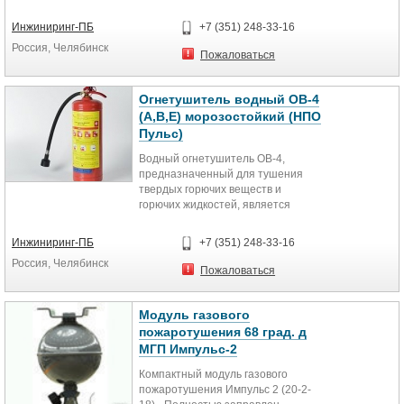
хозяйственного назначения,...
Инжиниринг-ПБ
+7 (351) 248-33-16
Россия, Челябинск
Пожаловаться
Огнетушитель водный ОВ-4
(А,В,E) морозостойкий (НПО
Пульс)
Водный огнетушитель ОВ-4,
предназначенный для тушения
твердых горючих веществ и
горючих жидкостей, является
уникальным по свойствам
изделием для...
Инжиниринг-ПБ
+7 (351) 248-33-16
Россия, Челябинск
Пожаловаться
Модуль газового
пожаротушения 68 град. д
МГП Импульс-2
Компактный модуль газового
пожаротушения Импульс 2 (20-2-