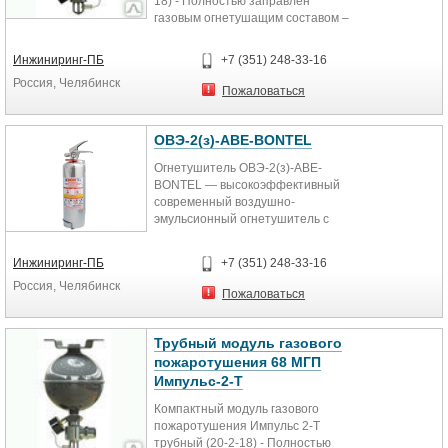
18) - Полностью заправлен
газовым огнетушащим составом –
хладоном R125, для тушения
пожаров...
Инжиниринг-ПБ
+7 (351) 248-33-16
Россия, Челябинск
Пожаловаться
ОВЭ-2(з)-АВЕ-BONTEL
Огнетушитель ОВЭ-2(з)-АВЕ-
BONTEL — высокоэффективный
современный воздушно-
эмульсионный огнетушитель с
тонкораспыленной струей (ОВЭ),
предназначенный...
Инжиниринг-ПБ
+7 (351) 248-33-16
Россия, Челябинск
Пожаловаться
Трубный модуль газового
пожаротушения 68 МГП
Импульс-2-Т
Компактный модуль газового
пожаротушения Импульс 2-Т
трубный (20-2-18) - Полностью