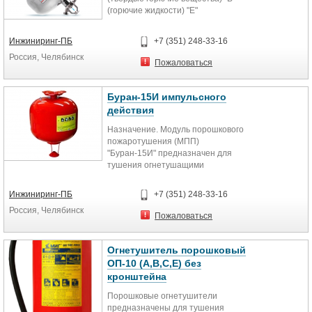
(горючие жидкости) "Е"
(электрооборудование
находящиеся под...
Инжиниринг-ПБ
+7 (351) 248-33-16
Россия, Челябинск
Пожаловаться
Буран-15И импульсного
действия
Назначение. Модуль порошкового
пожаротушения (МПП)
"Буран-15И" предназначен для
тушения огнетушащими
порошками пожаров и загораний
классов: А -...
Инжиниринг-ПБ
+7 (351) 248-33-16
Россия, Челябинск
Пожаловаться
Огнетушитель порошковый
ОП-10 (A,B,C,Е) без
кронштейна
Порошковые огнетушители
предназначены для тушения