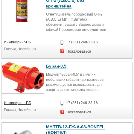
ОП-2 (А,В,С,Е) без
кронштейна
Огнетушитель порошковый ОП-2
(А,В,С,Е) МИГ (г.Витебск)
обеспечит защиту Вашего дома и
офиса! Порошковые огнетушители
предназначены для тушения...
Инжиниринг-ПБ
+7 (351) 248-33-16
Россия, Челябинск
Пожаловаться
Буран-0,5
Модули "Буран-0,5" в силу их
небольших габаритных размеров
рекомендуется использовать для
защиты электрических шкафов,
кабельных колодцев, ячеек...
Инжиниринг-ПБ
+7 (351) 248-33-16
Россия, Челябинск
Пожаловаться
МУПТВ-12-ГЖ-А-68-BONTEL
(БОНТЕЛ)