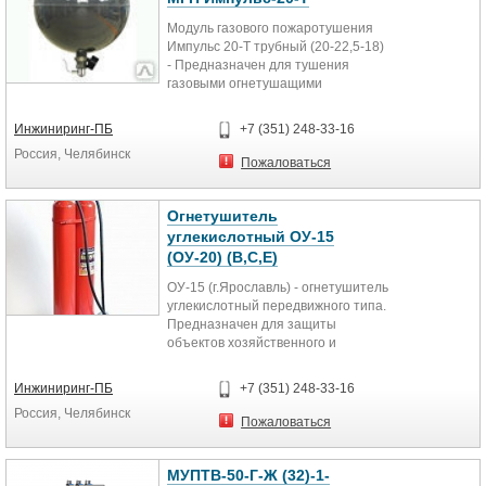
Модуль газового пожаротушения
Импульс 20-Т трубный (20-22,5-18)
- Предназначен для тушения
газовыми огнетушащими
составами пожаров класса А, В, С
и...
Инжиниринг-ПБ
+7 (351) 248-33-16
Россия, Челябинск
Пожаловаться
Огнетушитель
углекислотный ОУ-15
(ОУ-20) (В,С,Е)
ОУ-15 (г.Ярославль) - огнетушитель
углекислотный передвижного типа.
Предназначен для защиты
объектов хозяйственного и
производственного назначения,...
Инжиниринг-ПБ
+7 (351) 248-33-16
Россия, Челябинск
Пожаловаться
МУПТВ-50-Г-Ж (32)-1-