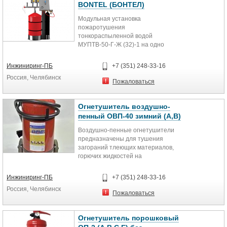
BONTEL (БОНТЕЛ)
Модульная установка
пожаротушения
тонкораспыленной водой
МУПТВ-50-Г-Ж (32)-1 на одно
направление, 50 л. В случае
отсутствия в наличии
Инжиниринг-ПБ
+7 (351) 248-33-16
поставляется на...
Россия, Челябинск
Пожаловаться
Огнетушитель воздушно-
пенный ОВП-40 зимний (А,В)
Воздушно-пенные огнетушители
предназначены для тушения
загораний тлеющих материалов,
горючих жидкостей на
промышленных предприятиях,
складах хранения...
Инжиниринг-ПБ
+7 (351) 248-33-16
Россия, Челябинск
Пожаловаться
Огнетушитель порошковый