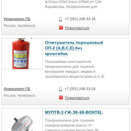
м,Sтуш=32м2,Iпуск=100мА,m=12кг
Взрывозащ. предназначен для
локализации и тушения пожаров
класса А,...
Инжиниринг-ПБ
+7 (351) 248-33-16
Россия, Челябинск
Пожаловаться
Огнетушитель порошковый
ОП-2 (А,В,С,Е) без
кроштейна
Порошковые огнетушители
предназначены для тушения
возгорания твердых, жидких и
газообразных веществ (класса А, В,
С или В, С в зависимости от типа...
Инжиниринг-ПБ
+7 (351) 248-33-16
Россия, Челябинск
Пожаловаться
МУПТВ-2-ГЖ-ЭК-68-BONTEL
Предназначена для тушения
пожаров пожаров класса "А"
(твердые горючие вещества) "B"