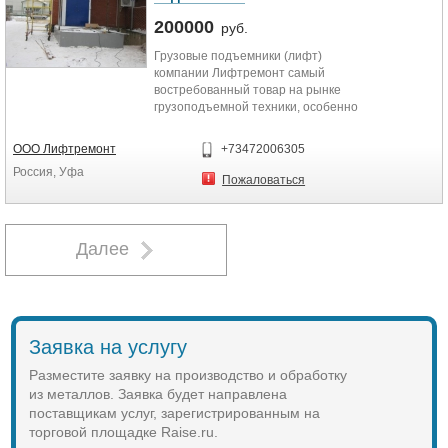
сэндвич панелей.
Здания сельхоз назначения,
200000
руб.
промышленные, фермерские
Грузовые подъемники (лифт)
теплицы.
компании Лифтремонт самый
Металлоконструкции ангаров,
востребованный товар на рынке
складов, зданий.
грузоподъемной техники, особенно
если дело касается системного
функционирования вашего склада,
ООО Лифтремонт
+73472006305
производственной площадки,
Россия, Уфа
ресторана, банка или магазина.
Пожаловаться
Наши специалисты смогут решить
любую задачу, предотвратить
любые сложности с
проектированием, монтажом и
Далее
доставкой нашего товара для
клиента. Подъемник может быть
изготовлен с высотой подъема до
20 метров, грузоподъемностью до
5 тонн и оснащен всеми
Заявка на услугу
приборами безопасности, которые
применяются на лифтах.
Разместите заявку на производство и обработку
Подъемники поставляются в
из металлов. Заявка будет направлена
комплекте для установки в
поставщикам услуг, зарегистрированным на
существующие лифтовые шахты,
так же возможна поставка
торговой площадке Raise.ru.
подъемника в комплекте с