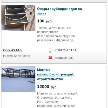
коровников, свинарников
Разработка всех разделов проекта
Опоры трубопроводов на
любой сложности, под ключ.
заказ
100
руб.
Товары, услуги и цены от
производителя
Завод металлоконструкций,
разработка КМД для опор,
изготовление опор трубопроводов
любой сложности.
ООО «КРАФТ»
+7 391 281 11 11
Оперативно и в срок.
Россия, Красноярск
Изготавливаем
Пожаловаться
металлоконструкции любой
сложноти и любые объемы!!!
Производим опоры аналог ХИЛТИ,
Монтаж
анкера класса прочности 8,8
металлоконструкций,
аналог ХИЛТИ, Производство
строительство
металлоконструкций любой
сложности.
12000
руб.
Доставляем в регионы своим авто
Монтаж металлоконструкций.
транспортом.
Строительство под ключ.
Изготавливаем
металлоконструкции любой