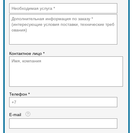
несущей, металлокаркасной
шахтой. Подъемники могут
устанавливаться как внутри
здания, так и снаружи. Допустимый
температурный диапазон
возможен от +40 до – 20.
Подъемникам не нужно отдельного
машинного помещения, они
значительно дешевле лифтов.
Гарантия на оборудование 5 лет!
Контактное лицо *
Качество продукции подтверждено
соответствующей документацией.
Поставка от производителя
Лифтремонт– это выгодные цены и
гарантия качества. Производим
гарантийное обслуживание.
Телефон *
E-mail