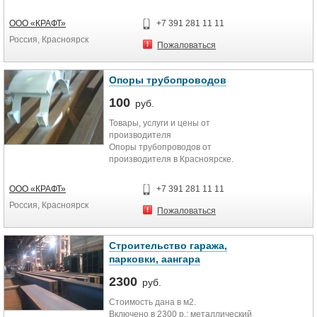
сложности и любые объемы!!!
Большой выбор готовых решений
ООО «КРАФТ»
+7 391 281 11 11
металло каркасов заданий,
Россия, Красноярск
помещений, цехов, магазинов,
Пожаловаться
промышленных теплиц и т. д.
Собственные проекты ангаров,
складов, боксов.
Опоры трубопроводов
Монтаж металлоконструкций и
100
сэндвич панелей.
руб.
Здания сельхоз назначения,
Товары, услуги и цены от
промышленные, фермерские
производителя
теплицы.
Опоры трубопроводов от
Металлоконструкции ангаров,
производителя в Красноярске.
складов, зданий.
Завод металлоконструкций,
разработка КМД для опор,
ООО «КРАФТ»
+7 391 281 11 11
изготовление опор трубопроводов
Россия, Красноярск
любой сложности.
Пожаловаться
Оперативно и в срок.
Строительство гаража,
парковки, аангара
2300
руб.
Стоимость дана в м2.
Включено в 2300 р.: металлический