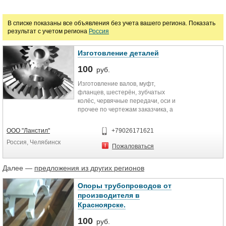
руб.
В списке показаны все объявления без учета вашего региона. Показать
результат с учетом региона
Россия
Изготовление деталей
100
руб.
Изготовление валов, муфт,
фланцев, шестерён, зубчатых
колёс, червячные передачи, оси и
прочее по чертежам заказчика, а
так же по ГОСТ
ООО "Ланстил"
+79026171621
Россия, Челябинск
Пожаловаться
Далее —
предложения из других регионов
Опоры трубопроводов от
производителя в
Красноярске.
100
руб.