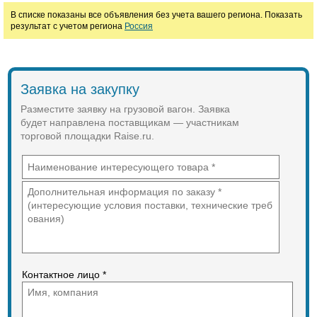
В списке показаны все объявления без учета вашего региона. Показать
результат с учетом региона
Россия
Марка
Заявка на закупку
Разместите заявку на грузовой вагон. Заявка
будет направлена поставщикам — участникам
торговой площадки Raise.ru.
Контактное лицо *