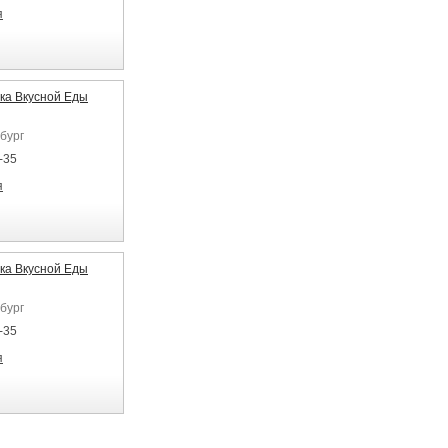
я
ка Вкусной Еды
бург
-35
я
ка Вкусной Еды
бург
-35
я