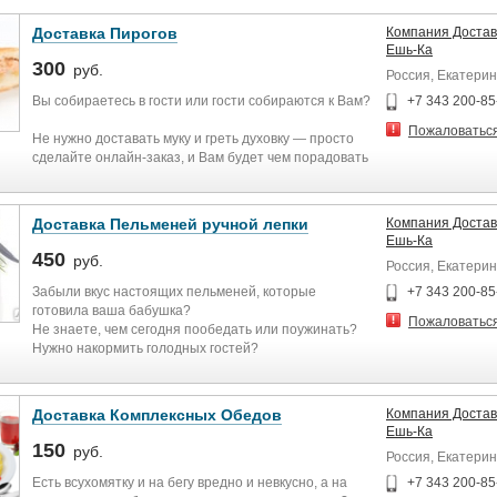
Доставка Пирогов
Компания Достав
Ешь-Ка
300
руб.
Россия, Екатерин
Вы собираетесь в гости или гости собираются к Вам?
+7 343 200-85
Пожаловатьс
Не нужно доставать муку и греть духовку — просто
сделайте онлайн-заказ, и Вам будет чем порадовать
ваших друзей или родственников.
Большой выбор самых разнообразных пирогов
каждого оставит в восторге, а Вы проведёте день без
Доставка Пельменей ручной лепки
Компания Достав
хлопот! Мы делаем замечательно вкусные домашние
Ешь-Ка
пироги и осуществляем их доставку во все районы.
450
руб.
Россия, Екатерин
Мы доставляем только свежие пироги, и никогда не
готовим впрок. Поэтому, мы рекомендуем делать
Забыли вкус настоящих пельменей, которые
+7 343 200-85
заказ заранее.
готовила ваша бабушка?
Пожаловатьс
Не знаете, чем сегодня пообедать или поужинать?
Наш сайт: www.esh-ka.com
Нужно накормить голодных гостей?
Наша группа вконтакте: vk.com/club121592187
Хочется пообедать в офисе нормальной едой?
Звоните и заказывайте Настоящие пельмени ручной
лепки!
Доставка Комплексных Обедов
Компания Достав
Это именно тот вкус, о котором вспоминаешь с
Ешь-Ка
удовольствием! Оцените качество, рекомендуйте нас
150
руб.
Россия, Екатерин
друзьям и знакомым.
Пельмени из натуральных продуктов! Фарш
Есть всухомятку и на бегу вредно и невкусно, а на
+7 343 200-85