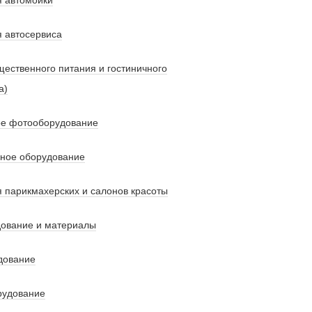
 автомойки
 автосервиса
ественного питания и гостиничного
a)
е фотооборудование
вное оборудование
 парикмахерских и салонов красоты
дование и материалы
дование
рудование