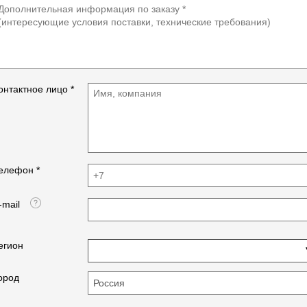
онтактное лицо *
елефон *
-mail
егион
ород