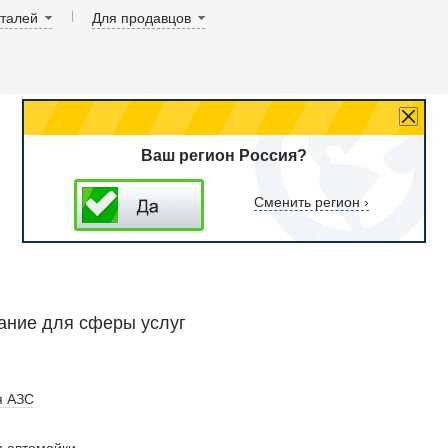
аталей
Для продавцов
Ваш регион Россия?
Сменить регион ›
ание для сферы услуг
я АЗС